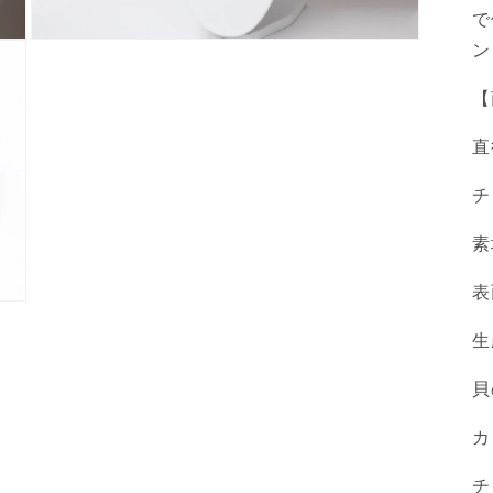
で
ン
モ
ー
ダ
【
ル
で
直
メ
デ
ィ
チ
ア
(3)
素
を
開
く
表
生
貝
カ
チ