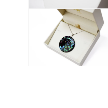
開
く
モ
ー
ダ
ル
で
メ
デ
ィ
ア
(2)
を
開
く
モ
ー
ダ
ル
で
メ
デ
ィ
ア
(4)