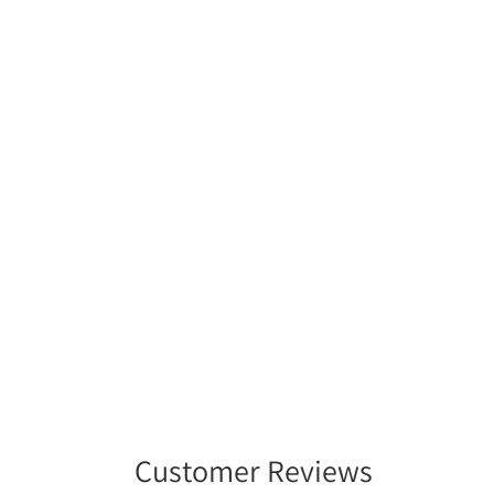
を
開
く
Customer Reviews