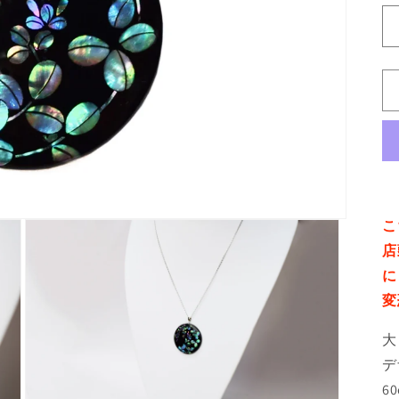
こ
店
に
変
大
デ
6