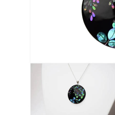
モ
ー
ダ
ル
で
メ
デ
ィ
ア
(1)
を