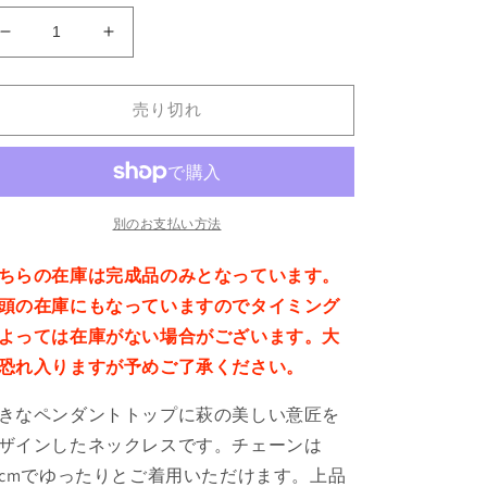
螺
螺
鈿
鈿
ネ
ネ
売り切れ
ッ
ッ
ク
ク
レ
レ
ス
ス
萩
萩
別のお支払い方法
の
の
ちらの在庫は完成品のみとなっています。
数
数
量
量
頭の在庫にもなっていますのでタイミング
を
を
よっては在庫がない場合がございます。大
減
増
恐れ入りますが予めご了承ください。
ら
や
す
す
きなペンダントトップに萩の美しい意匠を
ザインしたネックレスです。チェーンは
0cmでゆったりとご着用いただけます。上品