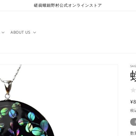
嵯峩螺鈿野村公式オンラインストア
ABOUT US
SA
¥8
税
数