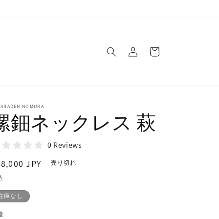
ロ
カ
グ
ー
イ
ト
ン
GARADEN NOMURA
螺鈿ネックレス 萩
0 Reviews
通
8,000 JPY
売り切れ
常
込
価
在庫なし
格
量